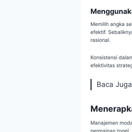
Menggunaka
Memilih angka se
efektif. Sebalik
rasional.
Konsistensi dal
efektivitas strat
Baca Jug
Menerapka
Manajemen modal
permainan togel.