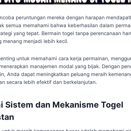
encoba peruntungan mereka dengan harapan mendapa
dak semua memahami bahwa keberhasilan dalam permai
tegi yang tepat. Bermain togel tanpa perencanaan ha
menang menjadi lebih kecil.
 penting untuk memahami cara kerja permainan, menggun
a menerapkan manajemen modal yang bijak. Dengan pe
plin, Anda dapat meningkatkan peluang meraih kemenan
n secara lebih efektif dan berkelanjutan.
 Sistem dan Mekanisme Togel
stan
 untuk meraih kemenangan besar adalah memahami si