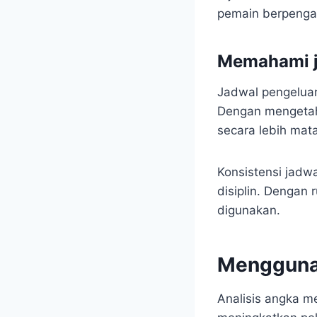
pemain berpenga
Memahami j
Jadwal pengeluar
Dengan mengetah
secara lebih ma
Konsistensi jad
disiplin. Dengan 
digunakan.
Menggunak
Analisis angka m