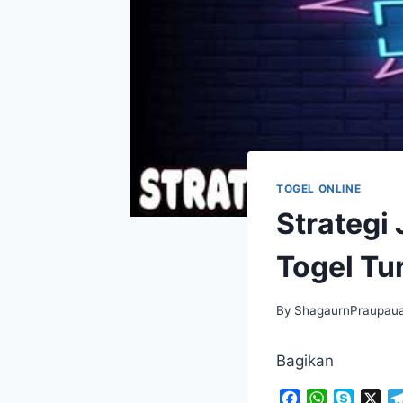
TOGEL ONLINE
Strategi
Togel Tu
By
ShagaurnPraupau
Bagikan
F
W
S
X