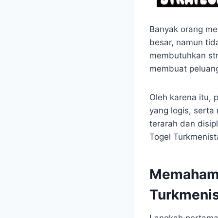
Banyak orang m
besar, namun ti
membutuhkan stra
membuat peluang 
Oleh karena itu,
yang logis, sert
terarah dan disi
Togel Turkmenista
Memahami
Turkmeni
Langkah pertama