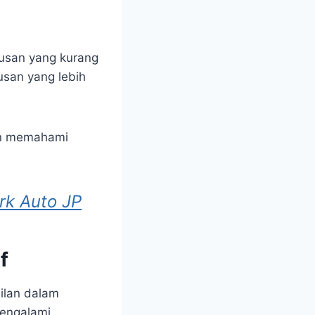
tusan yang kurang
usan yang lebih
in memahami
rk Auto JP
f
ilan dalam
mengalami