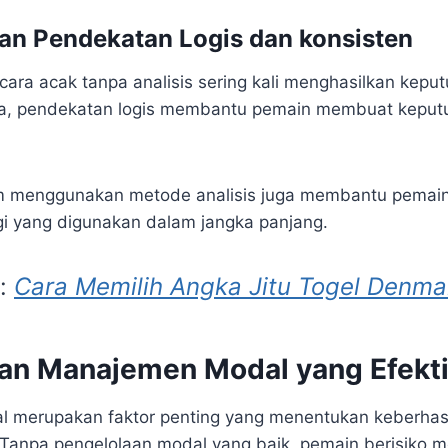
n Pendekatan Logis dan konsisten
cara acak tanpa analisis sering kali menghasilkan kepu
nya, pendekatan logis membantu pemain membuat keput
am menggunakan metode analisis juga membantu pema
egi yang digunakan dalam jangka panjang.
a:
Cara Memilih Angka Jitu Togel Denma
n Manajemen Modal yang Efekti
 merupakan faktor penting yang menentukan keberhas
 Tanpa pengelolaan modal yang baik, pemain berisiko 