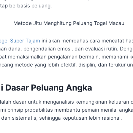
e
s
e
r
etap berbasis peluang.
g
e
e
r
n
a
g
m
e
r
Togel Super Tajam
ini akan membahas cara mencatat hasil
aan dana, pengendalian emosi, dan evaluasi rutin. Deng
apat memaksimalkan pengalaman bermain, memahami 
ang metode yang lebih efektif, disiplin, dan terukur unt
 Dasar Peluang Angka
alah dasar untuk menganalisis kemungkinan keluaran 
i prinsip probabilitas membantu pemain menilai angka
s dan sistematis, sehingga keputusan lebih rasional.