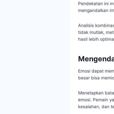
Pendekatan ini me
mengandalkan int
Analisis kombinas
tidak mutlak, met
hasil lebih optima
Mengendal
Emosi dapat mem
besar bisa memicu
Menetapkan batas
emosi. Pemain ya
kesalahan, dan t