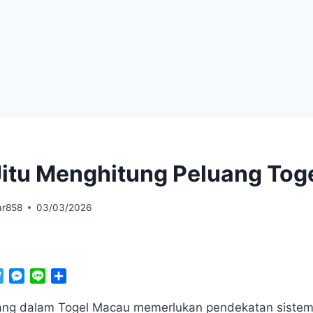
itu Menghitung Peluang Tog
ar858
03/03/2026
T
M
L
S
e
e
i
h
l
s
n
a
ng dalam Togel Macau memerlukan pendekatan sistemat