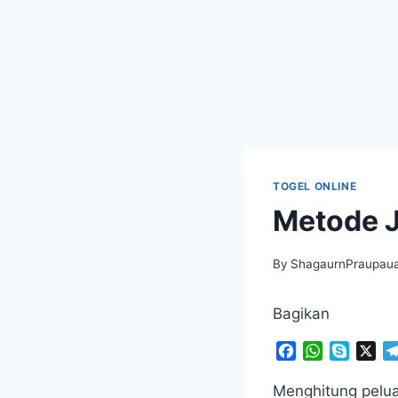
TOGEL ONLINE
Metode J
By
ShagaurnPraupau
Bagikan
F
W
S
X
a
h
k
c
a
y
Menghitung pelua