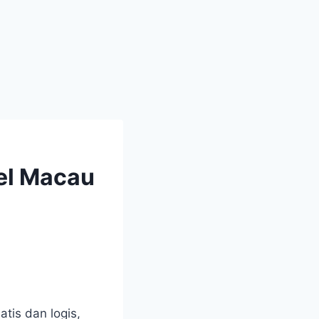
el Macau
is dan logis,