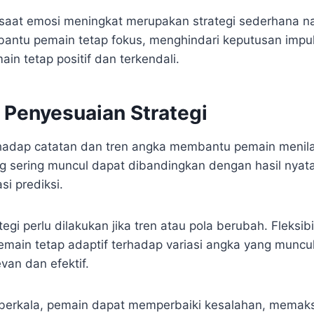
 saat emosi meningkat merupakan strategi sederhana na
antu pemain tetap fokus, menghindari keputusan impul
n tetap positif dan terkendali.
 Penyesuaian Strategi
erhadap catatan dan tren angka membantu pemain menilai
ang sering muncul dapat dibandingkan dengan hasil nyat
i prediksi.
gi perlu dilakukan jika tren atau pola berubah. Fleksibil
ain tetap adaptif terhadap variasi angka yang muncul
evan dan efektif.
 berkala, pemain dapat memperbaiki kesalahan, memak