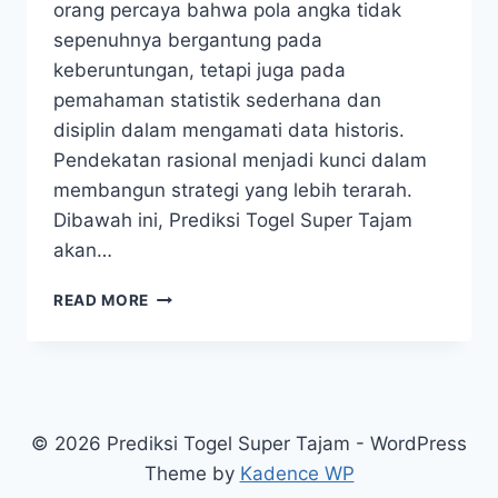
orang percaya bahwa pola angka tidak
sepenuhnya bergantung pada
keberuntungan, tetapi juga pada
pemahaman statistik sederhana dan
disiplin dalam mengamati data historis.
Pendekatan rasional menjadi kunci dalam
membangun strategi yang lebih terarah.
Dibawah ini, Prediksi Togel Super Tajam
akan…
BOCORAN
READ MORE
JITU
TOGEL
PORTUGAL
NIGHT
DENGAN
RUMUS
© 2026 Prediksi Togel Super Tajam - WordPress
RAHASIA
Theme by
Kadence WP