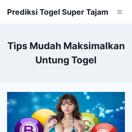
Skip
Prediksi Togel Super Tajam
to
content
Tips Mudah Maksimalkan
Untung Togel